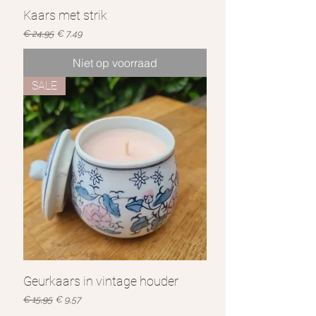
Kaars met strik
Normale prijs
Verkoopprijs
€ 24,95
€ 7,49
Niet op voorraad
SALE
Geurkaars in vintage houder
Normale prijs
Verkoopprijs
€ 15,95
€ 9,57