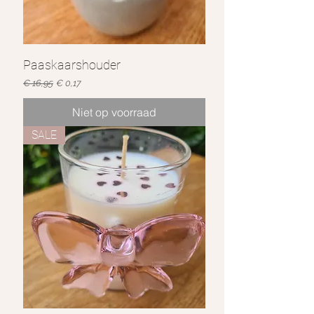
Paaskaarshouder
Normale prijs
Verkoopprijs
€ 16,95
€ 0,17
Niet op voorraad
SALE