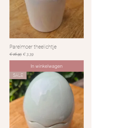
Parelmoer theelichtje
Normale prijs
Verkoopprijs
€ 16,95
€ 3,39
In winkelwagen
SALE