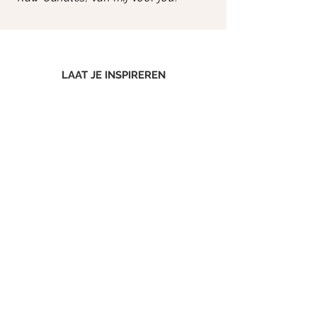
LAAT JE INSPIREREN
Schrijf je in voor de nieuwsbrief en
wees als eerste op de hoogte van de
nieuwste items, events en kortingen!
abonneer
Wanneer je op 'abonneer' klikt, ga je akkoord met het
privacy statement
WAT KLANTEN ZEGGEN
Lees wat klanten zeggen en laat je
inspireren