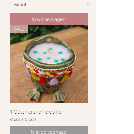
In winkelwagen
SALE
't Oetelkèrske 1e editie
Normale prijs
Verkoopprijs
€ 18,00
€ 3,60
Niet op voorraad