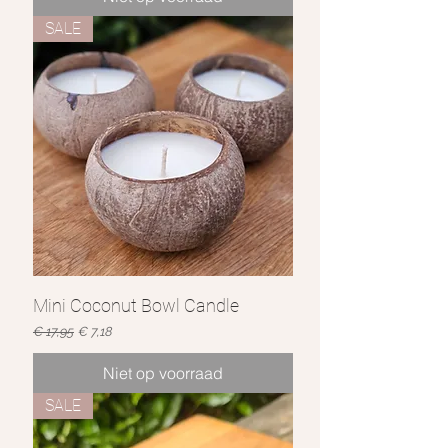
SALE
Mini Coconut Bowl Candle
Normale prijs
Verkoopprijs
€ 17,95
€ 7,18
Niet op voorraad
SALE