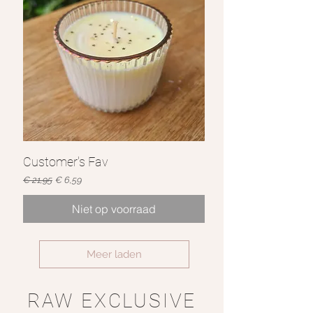
Customer's Fav
Normale prijs
Verkoopprijs
€ 21,95
€ 6,59
Niet op voorraad
Meer laden
RAW EXCLUSIVE