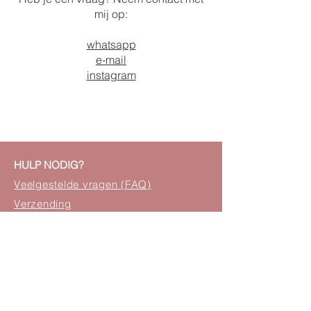
mij op:
whatsapp
e-mail
instagram
HULP NODIG?
Veelgestelde vragen (FAQ)
Verzending
Retourneren
Samenwerking
Betaalmethoden
Cookies
Privacy Statement