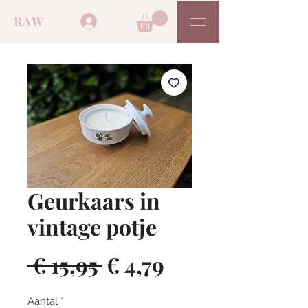
RAW
Geurkaars in
vintage potje
Normale
Verkoopprijs
 € 15,95 
€ 4,79
prijs
Aantal
*